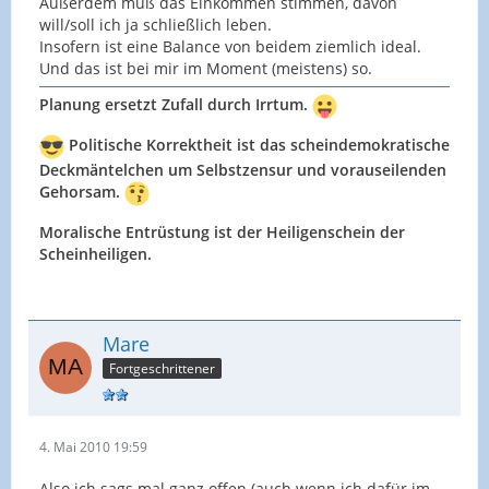
Außerdem muß das Einkommen stimmen, davon
will/soll ich ja schließlich leben.
Insofern ist eine Balance von beidem ziemlich ideal.
Und das ist bei mir im Moment (meistens) so.
Planung ersetzt Zufall durch Irrtum.
Politische Korrektheit ist das scheindemokratische
Deckmäntelchen um Selbstzensur und vorauseilenden
Gehorsam.
Moralische Entrüstung ist der Heiligenschein der
Scheinheiligen.
Mare
Fortgeschrittener
4. Mai 2010 19:59
Also ich sags mal ganz offen (auch wenn ich dafür im