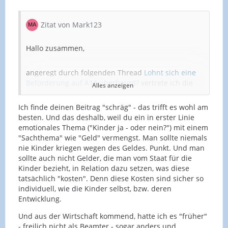
Zitat von Mark123
Hallo zusammen,
angeregt durch folgenden Thread
Lohnt sich eine
Beförderung auf A14 überhaupt?
vertrete ich die
Alles anzeigen
These:
Ich finde deinen Beitrag "schräg" - das trifft es wohl am
besten. Und das deshalb, weil du ein in erster Linie
Der vollständige Rückzug ins Privatleben und
emotionales Thema ("Kinder ja - oder nein?") mit einem
maximal Dienst nach Vorschrift lohnt sich als
"Sachthema" wie "Geld" vermengst. Man sollte niemals
Beamter (finanziell) mehr als Einsatz im
nie Kinder kriegen wegen des Geldes. Punkt. Und man
Berufsleben!
sollte auch nicht Gelder, die man vom Staat für die
Kinder bezieht, in Relation dazu setzen, was diese
tatsächlich "kosten". Denn diese Kosten sind sicher so
individuell, wie die Kinder selbst, bzw. deren
Ich gehe von den beiden Extremen A13 mit 3 oder 4
Entwicklung.
Kindern vs A14 ohne Famile aus.
Und aus der Wirtschaft kommend, hatte ich es "früher"
- freilich nicht als Beamter - sogar anders und