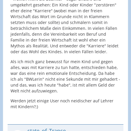
umgekehrt gesehen: Ein Kind oder Kinder "zerstören"
eher deine "Karriere" (wobei man in der freien
A13 mit 4 Kindern kommt bei circa 6.100€ Netto
Wirtschaft das Wort im Grunde nicht in Klammern
raus. A14 Stkl 1 bei knapp über 4000 Netto. A13 mit
setzten muss oder sollte) und schmälern somit in
3 oder 4 Kindern schlägt zudem sogar den Single
beträchlichem Maße dein Einkommen. In vielen Fällen
Schulleiter mit A16!!!
jedenfalls, denn die Vereinbarkeit von Beruf und
Familie in der freien Wirtschaft ist wohl eher ein
Mythos als Realität. Und entweder die "Karriere" leidet
Dh Kinderbekommen führt zu einem im Verhältnis
oder das Wohl des Kindes. In vielen Fällen leider.
zur "Karriere" überproportional hohen
Soldzuwachs.
Als ich mich ganz bewusst für mein Kind und gegen
alles, was mit Karriere zu tun hatte, entschieden habe,
war das eine rein emotionale Entscheidung. Da habe
Mir ist klar, dass Kinder ein 24/7 Job sind. Und dass
ich als "BWLerin" nicht eine Sekunde mit mir gehadert -
sie je nach ALter auch viel kosten können. Die
und das, was ich heute "habe", ist mit allem Geld der
Kinder je nach Konstellation mitversichert werden
Welt nicht aufzuwiegen.
müssen. Trotzdem halte ich das aus
Leistungsanreizgründen für absurd.
Werden jetzt einige User noch neidischer auf Lehrer
mit Kindern?;)
Von der Anerkennung der Mehrarbeit in der Schule
vs Anerkennung und was zurückkommt von/durch
Kinder will ich hier garnicht anfangen!
state_of_Trance