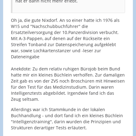
hat er dann nicht mehr erlebt.
Oh ja, die gute Nixdorf. An so einer hatte ich 1976 als
W15 und "Nachschubbuchführer" die
Ersatzteilversorgung der 10.Panzerdivision verbucht.
Mit A-3-Pappen, auf denen auf der Rückseite ein
Streifen Tonband zur Datenspeicherung aufgeklebt
war, sowie Lochkartenstanzer und -leser zur
Dateneingabe
Anekdote: Zu dem relativ ruhigen Bürojob beim Bund
hatte mir ein kleines Büchlein verholfen. Zur damaligen
Zeit gab es von der ZVS noch Broschüren mit Hinweisen
für den Test für das Medizinstudium. Darin waren
Intelligenztests abgebildet. Irgendwie fand ich das
Zeug seltsam.
Allerdings war ich Stammkunde in der lokalen
Buchhandlung - und dort fand ich ein kleines Büchlein
"Intelligenztraining", darin wurden die Prinzipien und
Strukturen derartiger Tests erläutert.