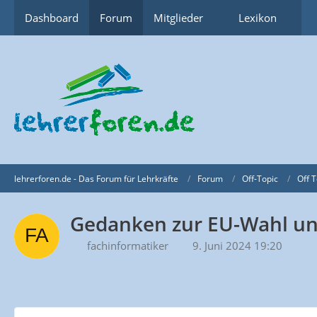
Dashboard
Forum
Mitglieder
Lexikon
lehrerforen.de - Das Forum für Lehrkräfte
Forum
Off-Topic
Off T
Gedanken zur EU-Wahl und
fachinformatiker
9. Juni 2024 19:20