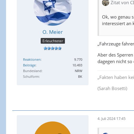
Zitat von 
Ok, wo genau so
interessiert an
O. Meier
Erleuchteter
„Fahrzeuge fahren
Aber des Sperren 
Reaktionen
9.770
dagegen nicht so 
Beiträge
10.493
Bundesland
NRW
Schulform
BK
„Fakten haben ke
(Sarah Bosetti)
4. Juli 2024 17:45