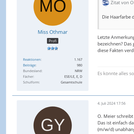
Zitat von O
Die Haarfarbe d
Miss Othmar
Letzte Anmerkung
Profi
bezeichnen? Das g
diese Fakten verd
Reaktionen
1.167
Beiträge
980
Bundesland
NRW
Es könnte alles so 
Fächer
ESE/LE, E, D
Schulform
Gesamtschule
4. Juli 2024 17:56
O. Meier schreib
Das ist einfach 
(m/w/d) unabhäng