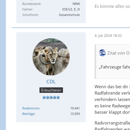
Bundesland
NRW
Es könnte alles so 
Fächer
ESE/LE, E, D
Schulform
Gesamtschule
4. Juli 2024 18:32
Zitat von O
„Fahrzeuge fahr
CDL
Wenn das bei dir 
Erleuchteter
Radfahrende verle
verhindern lassen
es keine Radwege 
Reaktionen
19.441
besser klappt dor
Beiträge
13.093
Radvorrangstraßen
Radfahrenden wär