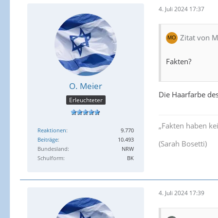
4. Juli 2024 17:37
Zitat von 
Fakten?
O. Meier
Die Haarfarbe des
Erleuchteter
„Fakten haben ke
Reaktionen
9.770
Beiträge
10.493
(Sarah Bosetti)
Bundesland
NRW
Schulform
BK
4. Juli 2024 17:39