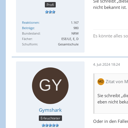
Sie schreibt „dies
Profi
nicht bekannt ist.
Reaktionen
1.167
Beiträge
980
Bundesland
NRW
Es könnte alles so 
Fächer
ESE/LE, E, D
Schulform
Gesamtschule
4. Juli 2024 18:24
Zitat von 
Sie schreibt „d
eben nicht beka
Gymshark
Erleuchteter
Oder in den Fälle