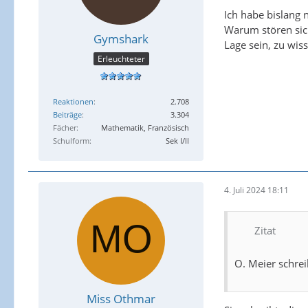
Ich habe bislang
Warum stören sich
Gymshark
Lage sein, zu wis
Erleuchteter
Reaktionen
2.708
Beiträge
3.304
Fächer
Mathematik, Französisch
Schulform
Sek I/II
4. Juli 2024 18:11
Zitat
O. Meier schre
Miss Othmar