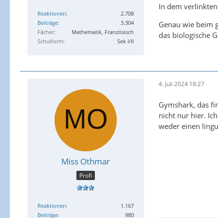
In dem verlinkten
Reaktionen
2.708
Beiträge
3.304
Genau wie beim g
Fächer
Mathematik, Französisch
das biologische G
Schulform
Sek I/II
4. Juli 2024 18:27
Gymshark, das fin
nicht nur hier. I
weder einen lingu
Miss Othmar
Profi
Reaktionen
1.167
Beiträge
980