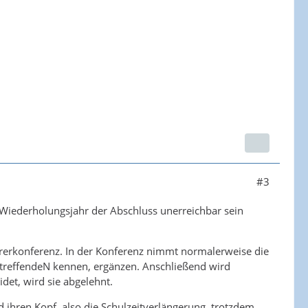
#3
 Wiederholungsjahr der Abschluss unerreichbar sein
ehrerkonferenz. In der Konferenz nimmt normalerweise die
 BetreffendeN kennen, ergänzen. Anschließend wird
et, wird sie abgelehnt.
 ihren Kopf, also die Schulzeitverlängerung, trotzdem