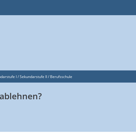
darstufe I / Sekundarstufe II / Berufsschule
 ablehnen?