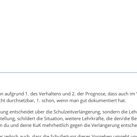
n aufgrund 1. des Verhaltens und 2. der Prognose, dass auch im
 nicht durchsetzbar, 1. schon, wenn man gut dokumentiert hat.
itung entscheidet über die Schulzeitverlängerung, sondern die L
Stellung, schildert die Situation, weitere Lehrkräfte, die den/die
 du und deine KuK mehrheitlich gegen die Verlängerung entscheid
es jedoch auch, dass die Schulleitung dieses Vorgehen umgeht und