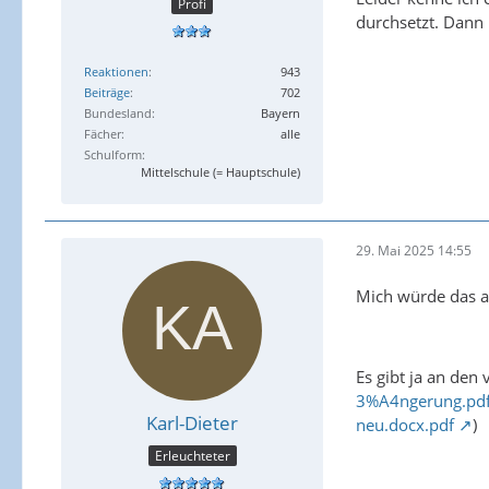
Profi
durchsetzt. Dann 
Reaktionen
943
Beiträge
702
Bundesland
Bayern
Fächer
alle
Schulform
Mittelschule (= Hauptschule)
29. Mai 2025 14:55
Mich würde das au
Es gibt ja an den
3%A4ngerung.pd
Karl-Dieter
neu.docx.pdf
)
Erleuchteter