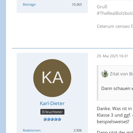
Beiträge
10.263
Gruß
#TheRealBolzbol
Ceterum censeo f
29. Mai 2025 16:31
Zitat von B
Dann schauen wi
Karl-Dieter
Danke. Was ist in
Erleuchteter
Klasse 3 und ggf.
beispielsweise)?
Reaktionen
2.926
Dann sitzt der mit