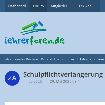
Dashboard
Forum
Mitglieder
Lexikon
lehrerforen.de - Das Forum für Lehrkräfte
Forum
Lehramt
Sekun
Schulpflichtverlängerung
zara525
29. Mai 2025 08:44