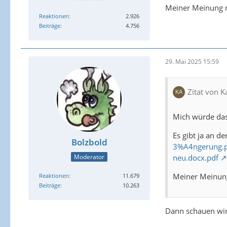
Meiner Meinung na
Reaktionen
2.926
Beiträge
4.756
29. Mai 2025 15:59
Zitat von K
Mich würde das 
Es gibt ja an d
Bolzbold
3%A4ngerung.
neu.docx.pdf
Moderator
Meiner Meinung
Reaktionen
11.679
Beiträge
10.263
Dann schauen wir 