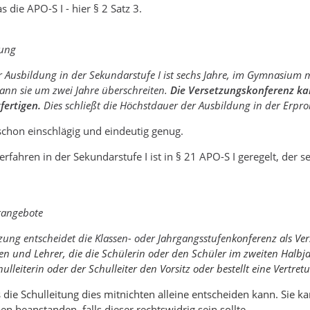
as die APO-S I - hier § 2 Satz 3.
dung
r Ausbildung in der Sekundarstufe I ist sechs Jahre, im Gymnasium 
kann sie um zwei Jahre überschreiten.
Die Versetzungskonferenz ka
fertigen.
Dies schließt die Höchstdauer der Ausbildung in der Erprob
schon einschlägig und eindeutig genug.
rfahren in der Sekundarstufe I ist in § 21 APO-S I geregelt, der s
rangebote
tzung entscheidet die Klassen- oder Jahrgangsstufen
konferenz als Ve
en und Lehrer, die die Schülerin oder den Schüler im zweiten Halbj
lleiterin oder der Schulleiter den Vorsitz oder bestellt eine Vertret
s die Schulleitung dies mitnichten alleine entscheiden kann. Sie 
n beanstanden, falls dieser rechtswidrig sein sollte.