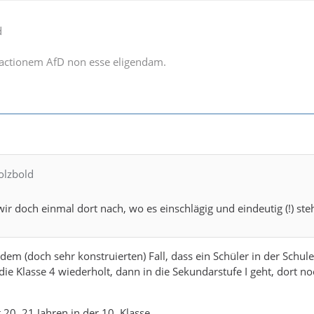
d
actionem AfD non esse eligendam.
olzbold
r doch einmal dort nach, wo es einschlägig und eindeutig (!) steh
 dem (doch sehr konstruierten) Fall, dass ein Schüler in der Schu
 die Klasse 4 wiederholt, dann in die Sekundarstufe I geht, dort n
 20, 21 Jahren in der 10. Klasse.