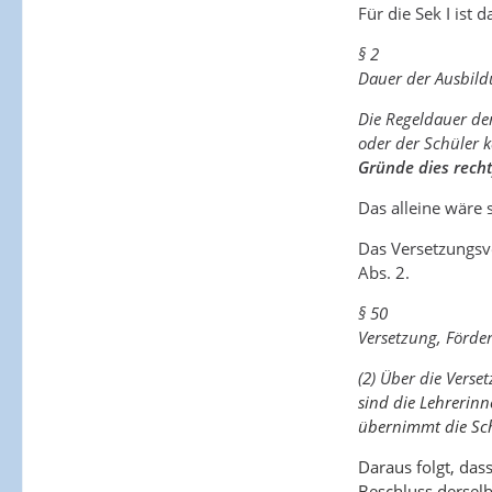
Für die Sek I ist d
§ 2
Dauer der Ausbil
Die Regeldauer de
oder der Schüler 
Gründe dies recht
Das alleine wäre 
Das Versetzungsve
Abs. 2.
§ 50
Versetzung, Förde
(2) Über die Verse
sind die Lehrerinn
übernimmt die Schu
Daraus folgt, das
Beschluss derselbe