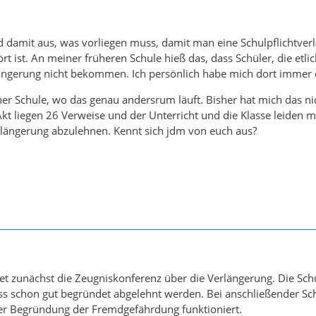
d damit aus, was vorliegen muss, damit man eine Schulpflichtve
ört ist. An meiner früheren Schule hieß das, dass Schüler, die e
ängerung nicht bekommen. Ich persönlich habe mich dort immer e
ner Schule, wo das genau andersrum läuft. Bisher hat mich das nic
 Akt liegen 26 Verweise und der Unterricht und die Klasse leiden m
rlängerung abzulehnen. Kennt sich jdm von euch aus?
t zunächst die Zeugniskonferenz über die Verlängerung. Die Schul
s schon gut begründet abgelehnt werden. Bei anschließender Sc
der Begründung der Fremdgefährdung funktioniert.