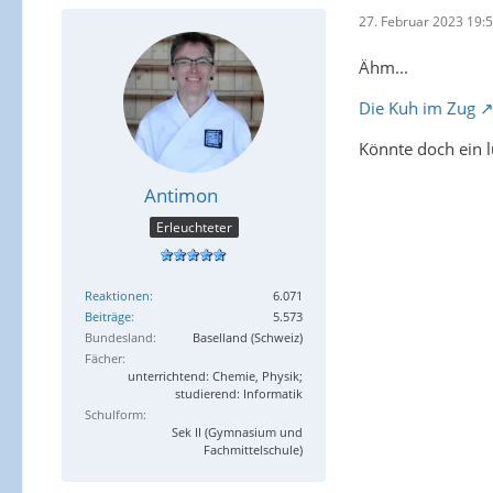
27. Februar 2023 19:
Ähm...
Die Kuh im Zug
Könnte doch ein 
Antimon
Erleuchteter
Reaktionen
6.071
Beiträge
5.573
Bundesland
Baselland (Schweiz)
Fächer
unterrichtend: Chemie, Physik;
studierend: Informatik
Schulform
Sek II (Gymnasium und
Fachmittelschule)