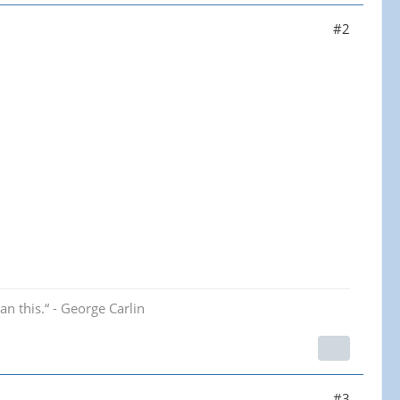
#2
an this.“ - George Carlin
#3