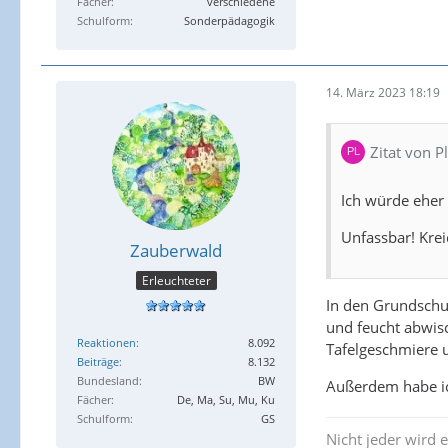
Fächer
verschiedene
Schulform
Sonderpädagogik
14. März 2023 18:19
Zitat von P
Ich würde eher
Unfassbar! Krei
Zauberwald
Erleuchteter
In den Grundschu
und feucht abwisc
Reaktionen
8.092
Tafelgeschmiere u
Beiträge
8.132
Bundesland
BW
Außerdem habe ich
Fächer
De, Ma, Su, Mu, Ku
Schulform
GS
Nicht jeder wird e