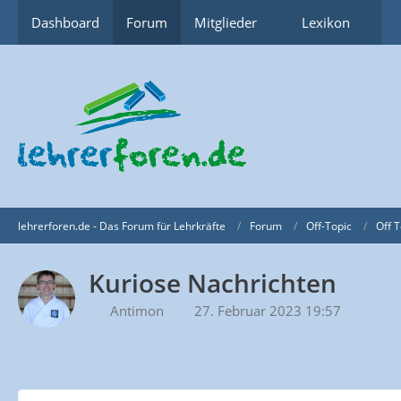
Dashboard
Forum
Mitglieder
Lexikon
lehrerforen.de - Das Forum für Lehrkräfte
Forum
Off-Topic
Off T
Kuriose Nachrichten
Antimon
27. Februar 2023 19:57