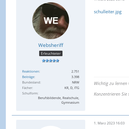
schulleiter.jpg
Websheriff
Erleuchteter
Reaktionen
2.751
Beiträge
3.398
Bundesland
NRW
Wichtig zu lernen v
Fächer
KR, D, ITG
Schulform
Konzentrieren Sie 
Berufsbildende, Realschule,
Gymnasium
1. März 2023 16:03