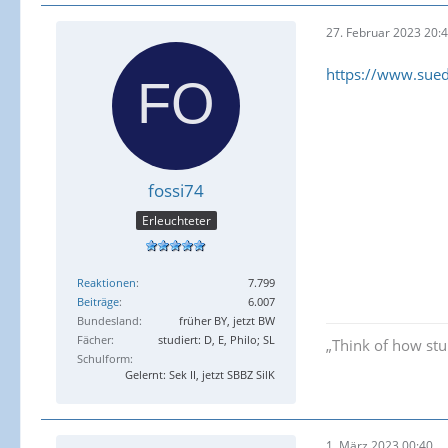
27. Februar 2023 20:
https://www.sued
fossi74
Erleuchteter
Reaktionen
7.799
Beiträge
6.007
Bundesland
früher BY, jetzt BW
Fächer
studiert: D, E, Philo; SL
„Think of how stup
Schulform
Gelernt: Sek II, jetzt SBBZ SilK
1. März 2023 00:40