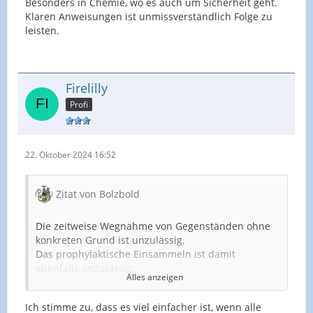
Besonders in Chemie, wo es auch um Sicherheit geht.
Klaren Anweisungen ist unmissverständlich Folge zu
leisten.
Firelilly
Profi
22. Oktober 2024 16:52
Zitat von Bolzbold
Die zeitweise Wegnahme von Gegenständen ohne
konkreten Grund ist unzulässig.
Das prophylaktische Einsammeln ist damit
ebenfalls unzulässig.
Alles anzeigen
Was zulässig ist, das ist das Einsammeln der
Ich stimme zu, dass es viel einfacher ist, wenn alle
Geräte, wenn die SchülerInnen damit beschäftigt