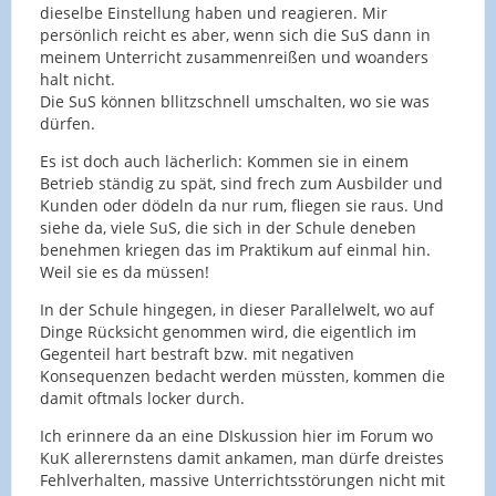
Leider gehen die Schulen hier so unterschiedlich
dieselbe Einstellung haben und reagieren. Mir
sind, ohne dass das durch den Unterricht geboten
vor, dass es uns Lehrkräften damit unnötig schwer
persönlich reicht es aber, wenn sich die SuS dann in
und von der Lehrkraft erlaubt ist.
gemacht wird.
meinem Unterricht zusammenreißen und woanders
halt nicht.
Problematisch ist es dann, wenn das Kollegium
Die SuS können bllitzschnell umschalten, wo sie was
nicht an einem Strang zieht. Gleichwohl ist es
dürfen.
sinnvoll, das ein paar Mal von Anfang an
durchzuziehen, dann ist irgendwann Ruhe im
Es ist doch auch lächerlich: Kommen sie in einem
Karton.
Betrieb ständig zu spät, sind frech zum Ausbilder und
Kunden oder dödeln da nur rum, fliegen sie raus. Und
Firelillys Vorgehensweise kann ich nachvollziehen,
siehe da, viele SuS, die sich in der Schule deneben
allerdings sind die Folgen erst einmal nur in
benehmen kriegen das im Praktikum auf einmal hin.
meinem Unterricht spürbar. Zu viele KollegInnen
Weil sie es da müssen!
ziehen am Ende noch den Schwanz ein wegen
"Zukunft verbauen" oder keine Lust eine Lern- und
In der Schule hingegen, in dieser Parallelwelt, wo auf
Förderempfehlung zu schreiben o.ä.
Dinge Rücksicht genommen wird, die eigentlich im
Gegenteil hart bestraft bzw. mit negativen
Konsequenzen bedacht werden müssten, kommen die
damit oftmals locker durch.
Ich erinnere da an eine DIskussion hier im Forum wo
KuK allerernstens damit ankamen, man dürfe dreistes
Fehlverhalten, massive Unterrichtsstörungen nicht mit