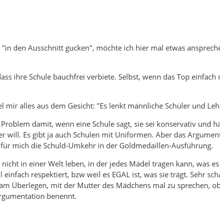
in den Ausschnitt gucken", möchte ich hier mal etwas ansprechen
 dass ihre Schule bauchfrei verbiete. Selbst, wenn das Top einfac
el mir alles aus dem Gesicht: "Es lenkt männliche Schüler und Leh
n Problem damit, wenn eine Schule sagt, sie sei konservativ und h
 er will. Es gibt ja auch Schulen mit Uniformen. Aber das Argumen
t für mich die Schuld-Umkehr in der Goldmedaillen-Ausführung.
r nicht in einer Welt leben, in der jedes Mädel tragen kann, was e
il einfach respektiert, bzw weil es EGAL ist, was sie trägt. Sehr 
am Überlegen, mit der Mutter des Mädchens mal zu sprechen, ob 
rgumentation benennt.