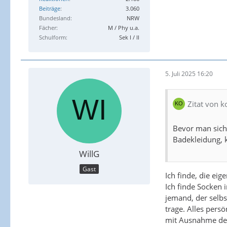
Beiträge
3.060
Bundesland
NRW
Fächer
M / Phy u.a.
Schulform
Sek I / II
5. Juli 2025 16:20
Zitat von k
Bevor man sich 
Badekleidung, k
WillG
Gast
Ich finde, die ei
Ich finde Socken 
jemand, der selbs
trage. Alles pers
mit Ausnahme der