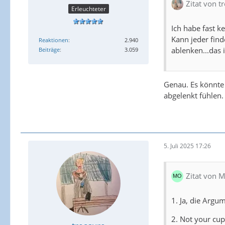
Zitat von t
Erleuchteter
Ich habe fast k
Kann jeder find
Reaktionen
2.940
ablenken...das 
Beiträge
3.059
Genau. Es könnte 
abgelenkt fühlen.
5. Juli 2025 17:26
Zitat von 
1. Ja, die Argu
2. Not your cup