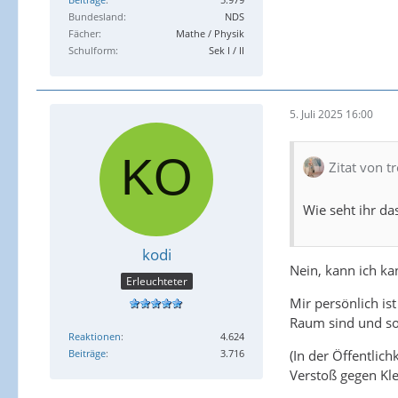
Bundesland
NDS
Fächer
Mathe / Physik
Schulform
Sek I / II
5. Juli 2025 16:00
Zitat von t
Wie seht ihr da
kodi
Nein, kann ich ka
Erleuchteter
Mir persönlich is
Raum sind und so
Reaktionen
4.624
Beiträge
3.716
(In der Öffentlic
Verstoß gegen Kl