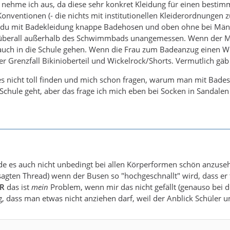
 nehme ich aus, da diese sehr konkret Kleidung für einen besti
Konventionen (- die nichts mit institutionellen Kleiderordnungen z
 du mit Badekleidung knappe Badehosen und oben ohne bei Männ
überall außerhalb des Schwimmbads unangemessen. Wenn der Mann
uch in die Schule gehen. Wenn die Frau zum Badeanzug einen Wi
 Grenzfall Bikinioberteil und Wickelrock/Shorts. Vermutlich gäb
es nicht toll finden und mich schon fragen, warum man mit Bades
 Schule geht, aber das frage ich mich eben bei Socken in Sandalen
nde es auch nicht unbedingt bei allen Körperformen schön anzuse
agten Thread) wenn der Busen so "hochgeschnallt" wird, dass e
R
das ist
mein
Problem, wenn mir das nicht gefällt (genauso bei de
 dass man etwas nicht anziehen darf, weil der Anblick Schüler 