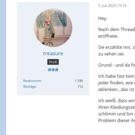
5. Juli 2025 15:14
Hey.
Nach dem Thread "
eröffnete.
Sie erzählte mir,
treasure
zu sehen sei.
Profi
Grund - und da fi
Ich habe fast kei
Reaktionen
1.330
jeder finden, wie
Beiträge
712
ablenken...das is
Ich weiß, dass wi
ihren Kleidungsst
schlimm und bin 
Problem dieser A