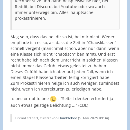
Rechner sitze und dann beispielsweise hier, bei
Reddit, bei Discord, bei Youtube oder wo auch
immer unterwegs bin. Alles, hauptsache
prokastrinieren.
Mag sein, dass das bei dir so ist, bei mir nicht. Weder
empfinde ich es so, als dass die Zeit in "Chaosklassen"
schnell vergeht (manchmal schon, aber nur dann, wenn
eine Klasse sich nicht "chaotisch" benimmt). Und erst
recht habe ich nach dem Unterricht in solchen Klassen
nicht immer das Gefühl etwas geleistet zu haben.
Dieses Gefühl habe ich aber auf jeden Fall, wenn ich
einen Stapel Klassenarbeiten fertig korrigiert habe.
Zum Prokastrinieren neige ich auch weniger, zumindest
nicht, wenn ich Korrekturen zu erledigen habe.
to bee or not to bee
- "Selbst denken erfordert ja
auch etwas geistige Belichtung ..." (CDL)
Einmal editiert, zuletzt von
Humblebee
(
9. Mai 2025 09:34
)