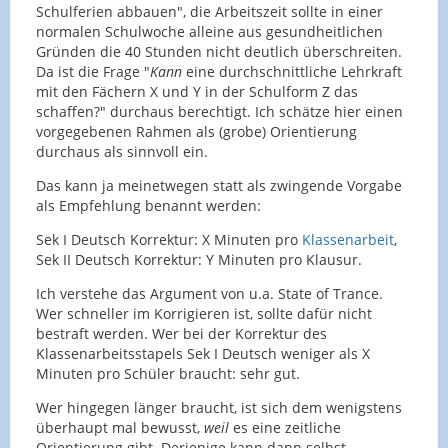
Schulferien abbauen", die Arbeitszeit sollte in einer
normalen Schulwoche alleine aus gesundheitlichen
Gründen die 40 Stunden nicht deutlich überschreiten.
Da ist die Frage "
Kann
eine durchschnittliche Lehrkraft
mit den Fächern X und Y in der Schulform Z das
schaffen?" durchaus berechtigt. Ich schätze hier einen
vorgegebenen Rahmen als (grobe) Orientierung
durchaus als sinnvoll ein.
Das kann ja meinetwegen statt als zwingende Vorgabe
als Empfehlung benannt werden:
Sek I Deutsch Korrektur: X Minuten pro
Klassenarbeit
,
Sek II Deutsch Korrektur: Y Minuten pro Klausur.
Ich verstehe das Argument von u.a. State of Trance.
Wer schneller im Korrigieren ist, sollte dafür nicht
bestraft werden. Wer bei der Korrektur des
Klassenarbeitsstapels Sek I Deutsch weniger als X
Minuten pro Schüler braucht: sehr gut.
Wer hingegen länger braucht, ist sich dem wenigstens
überhaupt mal bewusst,
weil
es eine zeitliche
Orientierung gibt. Derjenige kann dann selbst