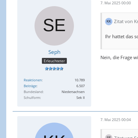
7. Mai 2025 00:00
Zitat von Kr
Ihr hattet das 
Seph
Nein, die Frage wi
Erleuchteter
Reaktionen
10.789
Beiträge
6.507
Bundesland
Niedersachsen
Schulform
Sek II
7. Mai 2025 00:04
Zitat von S