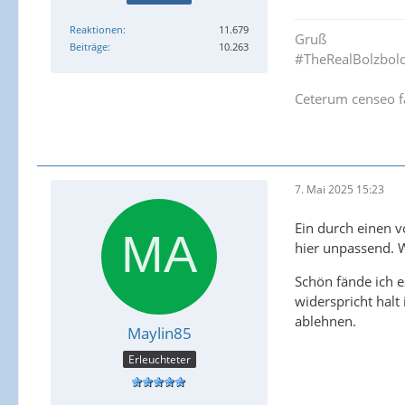
Reaktionen
11.679
Gruß
Beiträge
10.263
#TheRealBolzbol
Ceterum censeo f
7. Mai 2025 15:23
Ein durch einen v
hier unpassend. W
Schön fände ich e
widerspricht hal
ablehnen.
Maylin85
Erleuchteter