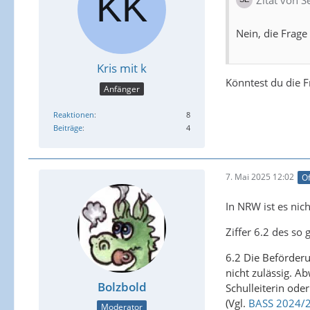
Nein, die Frage
Kris mit k
Könntest du die 
Anfänger
Reaktionen
8
Beiträge
4
7. Mai 2025 12:02
Of
In NRW ist es nich
Ziffer 6.2 des so
6.2 Die Beförderu
nicht zulässig. 
Bolzbold
Schulleiterin ode
(Vgl.
BASS 2024/20
Moderator