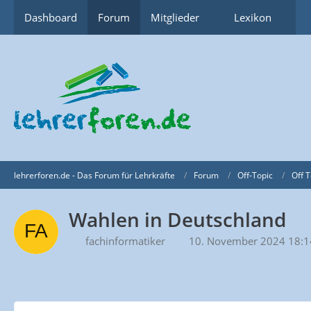
Dashboard
Forum
Mitglieder
Lexikon
lehrerforen.de - Das Forum für Lehrkräfte
Forum
Off-Topic
Off T
Wahlen in Deutschland
fachinformatiker
10. November 2024 18:1