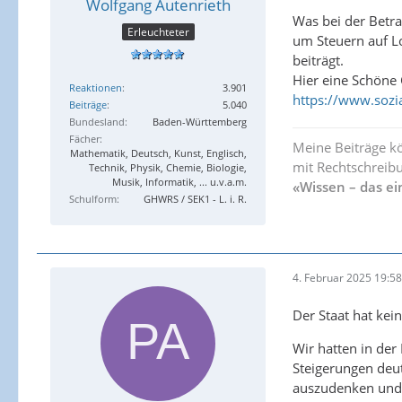
Wolfgang Autenrieth
Was bei der Betr
Erleuchteter
um Steuern auf Lo
beiträgt.
Hier eine Schöne 
Reaktionen
3.901
https://www.sozia
Beiträge
5.040
Bundesland
Baden-Württemberg
Fächer
Meine Beiträge k
Mathematik, Deutsch, Kunst, Englisch,
mit Rechtschreibu
Technik, Physik, Chemie, Biologie,
Musik, Informatik, ... u.v.a.m.
«Wissen – das ei
Schulform
GHWRS / SEK1 - L. i. R.
4. Februar 2025 19:58
Der Staat hat ke
Wir hatten in der
Steigerungen deut
auszudenken und d