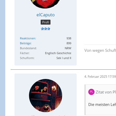
elCaputo
Profi
Reaktionen
938
Beiträge
899
Bundesland
NRW
Von wegen Schuft, 
Fächer
Englisch Geschichte
Schulform
Sek I und II
4. Februar 2025 17:59
Zitat von P
Die meisten Leh