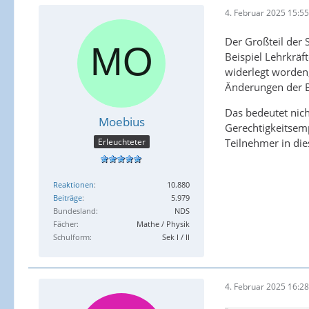
4. Februar 2025 15:55
Der Großteil der
Beispiel Lehrkräf
widerlegt worden,
Änderungen der B
Das bedeutet nich
Moebius
Gerechtigkeitsem
Teilnehmer in di
Erleuchteter
Reaktionen
10.880
Beiträge
5.979
Bundesland
NDS
Fächer
Mathe / Physik
Schulform
Sek I / II
4. Februar 2025 16:28