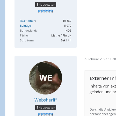
Erleuchteter
Reaktionen
10.880
Beiträge
5.979
Bundesland
NDS
Fächer
Mathe / Physik
Schulform
Sek I / II
5. Februar 2025 11:58
Externer In
Inhalte von e
geladen und an
Websheriff
Erleuchteter
Durch die Aktivier
personenbezogene 