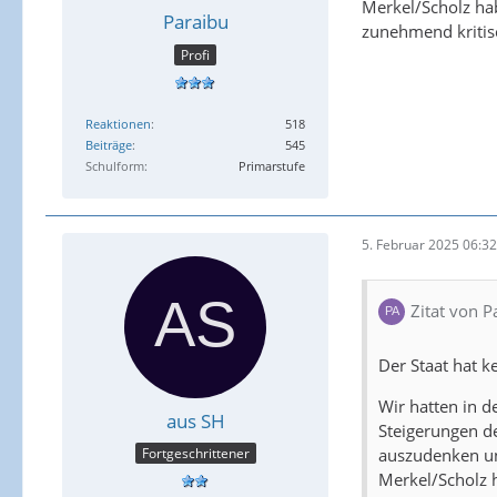
Merkel/Scholz ha
Paraibu
zunehmend kritisc
Profi
Reaktionen
518
Beiträge
545
Schulform
Primarstufe
5. Februar 2025 06:32
Zitat von P
Der Staat hat 
Wir hatten in d
aus SH
Steigerungen de
auszudenken und
Fortgeschrittener
Merkel/Scholz 