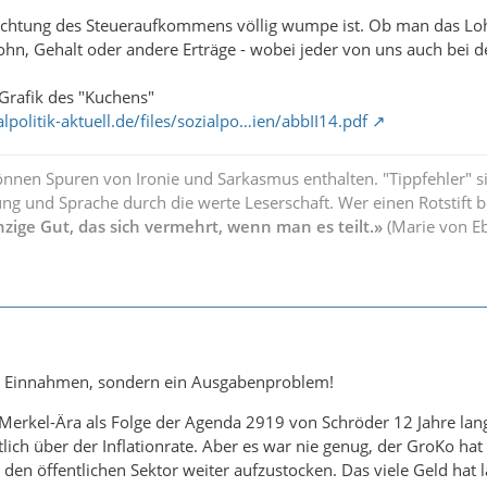
achtung des Steueraufkommens völlig wumpe ist. Ob man das Loh
hn, Gehalt oder andere Erträge - wobei jeder von uns auch bei 
Grafik des "Kuchens"
lpolitik-aktuell.de/files/sozialpo…ien/abbII14.pdf
önnen Spuren von Ironie und Sarkasmus enthalten. "Tippfehler" s
ng und Sprache durch die werte Leserschaft. Wer einen Rotstift b
nzige Gut, das sich vermehrt, wenn man es teilt.»
(Marie von E
in Einnahmen, sondern ein Ausgabenproblem!
 Merkel-Ära als Folge der Agenda 2919 von Schröder 12 Jahre lan
lich über der Inflationrate. Aber es war nie genug, der GroKo h
en öffentlichen Sektor weiter aufzustocken. Das viele Geld hat l