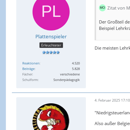
Zitat von 
Der Großteil d
Beispiel Lehrkrä
Plattenspieler
Erleuchteter
Die meisten Lehrk
Reaktionen
4.520
Beiträge
5.828
Fächer
verschiedene
Schulform
Sonderpädagogik
4. Februar 2025 17:10
"Niedrigsteuerlan
Also außer Belgien