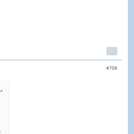
#708
n