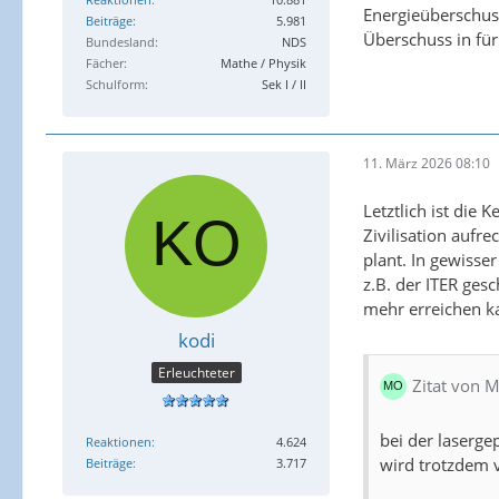
Energieüberschuss
Beiträge
5.981
Überschuss in für
Bundesland
NDS
Fächer
Mathe / Physik
Schulform
Sek I / II
11. März 2026 08:10
Letztlich ist die 
Zivilisation aufr
plant. In gewisse
z.B. der ITER ges
mehr erreichen k
kodi
Erleuchteter
Zitat von 
bei der laserge
Reaktionen
4.624
wird trotzdem v
Beiträge
3.717