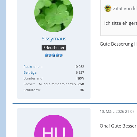
Zitat von k
Ich sitze eh ger
Sissymaus
Gute Besserung li
Erleuchteter
Reaktionen
10.052
Beiträge
6.827
Bundesland
NRW
Fächer
Nur die mit dem harten Stoff
Schulform
BK
10. März 2026 21:07
Oha! Gute Besser