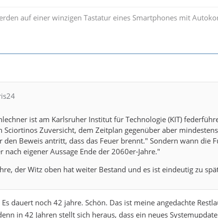
rden auf einer winzigen Tastatur eines Smartphones mit Autokorr
ris24
hlechner ist am Karlsruher Institut für Technologie (KIT) federfüh
 Sciortinos Zuversicht, dem Zeitplan gegenüber aber mindestens s
der den Beweis antritt, dass das Feuer brennt." Sondern wann die F
er nach eigener Aussage Ende der 2060er-Jahre."
hre, der Witz oben hat weiter Bestand und es ist eindeutig zu spä
 Es dauert noch 42 jahre. Schön. Das ist meine angedachte Restlau
denn in 42 Jahren stellt sich heraus, dass ein neues Systemupda