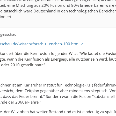
eit, eine Mischung aus 20% Fusion und 80% Erneuerbaren wäre ein
d tatsächlich wäre Deutschland in den technologischen Bereichen
ioniert.
agesschau
esschau.de/wissen/forschu…enchen-100.html
 kursiert über die Kernfusion folgender Witz: "Wie lautet die Fus
gte, wann die Kernfusion als Energiequelle nutzbar sein wird, laut
oder 2010 gestellt hatte"
echner ist am Karlsruher Institut für Technologie (KIT) federführe
versicht, dem Zeitplan gegenüber aber mindestens skeptisch. Vor al
t, dass das Feuer brennt." Sondern wann die Fusion "substanziell
Ende der 2060er-Jahre."
e, der Witz oben hat weiter Bestand und es ist eindeutig zu spät 