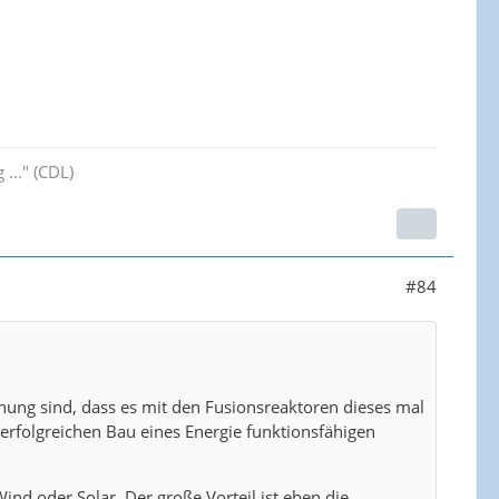
..." (CDL)
#84
inung sind, dass es mit den Fusionsreaktoren dieses mal
n erfolgreichen Bau eines Energie funktionsfähigen
Wind oder Solar. Der große Vorteil ist eben die