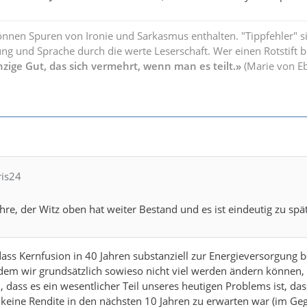
önnen Spuren von Ironie und Sarkasmus enthalten. "Tippfehler" s
ng und Sprache durch die werte Leserschaft. Wer einen Rotstift b
nzige Gut, das sich vermehrt, wenn man es teilt.»
(Marie von E
ris24
hre, der Witz oben hat weiter Bestand und es ist eindeutig zu spä
dass Kernfusion in 40 Jahren substanziell zur Energieversorgung be
em wir grundsätzlich sowieso nicht viel werden ändern können, g
dass es ein wesentlicher Teil unseres heutigen Problems ist, dass
keine Rendite in den nächsten 10 Jahren zu erwarten war (im Gegen