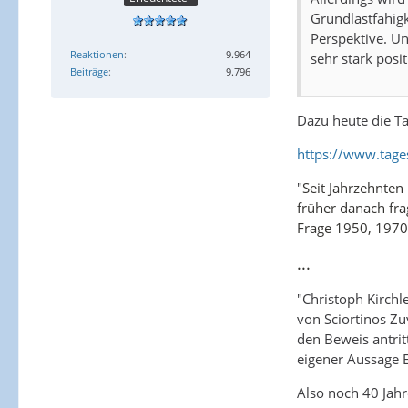
Grundlastfähigk
Perspektive. Un
Reaktionen
9.964
sehr stark posit
Beiträge
9.796
Dazu heute die T
https://www.tag
"
Seit Jahrzehnten
früher danach fra
Frage 1950, 1970 
...
"Christoph Kirchl
von Sciortinos Zu
den Beweis antrit
eigener Aussage 
Also noch 40 Jahr