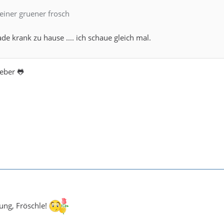
leiner gruener frosch
ade krank zu hause .... ich schaue gleich mal.
eber 🐸
ung, Fröschle!