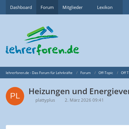
Dashboard
Forum
Mitglieder
Lexikon
lehrerforen.de - Das Forum für Lehrkräfte
Forum
Off-Topic
Off T
Heizungen und Energiever
plattyplus
2. März 2026 09:41