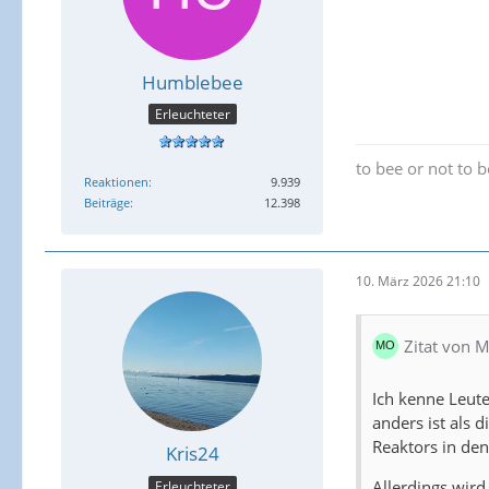
Humblebee
Erleuchteter
to bee or not to 
Reaktionen
9.939
Beiträge
12.398
10. März 2026 21:10
Zitat von 
Ich kenne Leute
anders ist als 
Reaktors in den
Kris24
Allerdings wird 
Erleuchteter