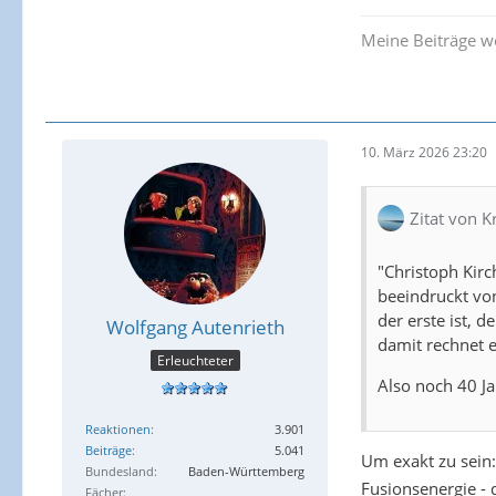
Meine Beiträge we
10. März 2026 23:20
Zitat von K
"Christoph Kirc
beeindruckt von
der erste ist, 
Wolfgang Autenrieth
damit rechnet 
Erleuchteter
Also noch 40 Ja
Reaktionen
3.901
Beiträge
5.041
Um exakt zu sein:
Bundesland
Baden-Württemberg
Fusionsenergie - 
Fächer