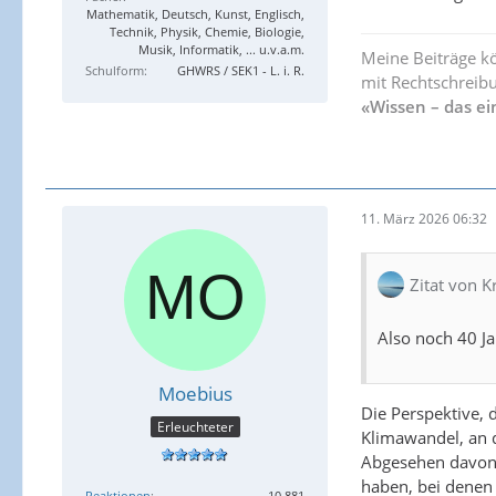
Mathematik, Deutsch, Kunst, Englisch,
Technik, Physik, Chemie, Biologie,
Musik, Informatik, ... u.v.a.m.
Meine Beiträge k
Schulform
GHWRS / SEK1 - L. i. R.
mit Rechtschreibu
«Wissen – das ei
11. März 2026 06:32
Zitat von K
Also noch 40 Ja
Moebius
Die Perspektive, 
Erleuchteter
Klimawandel, an d
Abgesehen davon, 
haben, bei denen 
Reaktionen
10.881