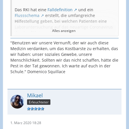
Das RKI hat eine
Falldefinition
und ein
Flussschema
erstellt, die umfangreiche
Hilfestellung geben, bei welchen Patienten eine
Laboruntersuchung auf das neuartige Coronavirus
Alles anzeigen
durchgeführt werden sollte.
"Benutzen wir unsere Vernunft, der wir auch diese
Eine Laboruntersuchung auf SARS-CoV-2 ist dann
Medizin verdanken, um das Kostbarste zu erhalten, das
angezeigt, wenn es sich bei den Betroffenen um
wir haben: unser soziales Gewebe, unsere
begründete COVID-19-Verdachtsfälle handelt, d.h.
Menschlichkeit. Sollten wir das nicht schaffen, hätte die
sie
Pest in der Tat gewonnen. Ich warte auf euch in der
Schule." Domenico Squillace
unspezifische AllgemeinPsymptome oder
akute respiratorische Symptome jeder
Schwere UND innerhalb der letzten 14 Tage
Mikael
vor Erkrankungsbeginn Kontakt zu einem
bestätigten COVID-19-Fall hatten
Erleuchteter
und/oder
1. März 2020 18:28