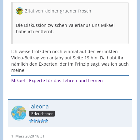
akute respiratorische Symptome jeder
Schwere mit oder ohne Fieber haben UND
Zitat von kleiner gruener frosch
sich innerhalb der letzten 14 Tage vor
Erkrankungsbeginn in einem Risikogebiet
Die Diskussion zwischen Valerianus uns Mikael
aufgehalten haben. Aktuelle Risikogebiete
habe ich entfernt.
sind unter
https://www.rki.de/covid-19-
risikogebiete.html
abrufbar.
Bei Patientinnen und Patienten, die diese Kriterien
nicht erfüllen, ist eine Laboruntersuchung auf
Ich weise trotzdem noch einmal auf den verlinkten
SARS-CoV-2 in Betracht zu ziehen, wenn
Video-Beitrag von anjaby auf Seite 19 hin. Da habt ihr
nämlich den Experten, der im Prinzip sagt, was ich auch
meine.
akute respiratorische Symptome jeder
Schwere mit oder ohne Fieber UND
Mikael - Experte für das Lehren und Lernen
Aufenthalt in
Regionen mit COVID-19-Fällen
(keine Risikogebiete
) oder Kontakt zu
unbestätigtem Fall bis max. 14 Tage vor
Erkrankungsbeginn vorliegen
laleona
oder
Erleuchteter
klinische oder radiologische Hinweise auf
eine virale Pneumonie ohne
1. März 2020 18:31