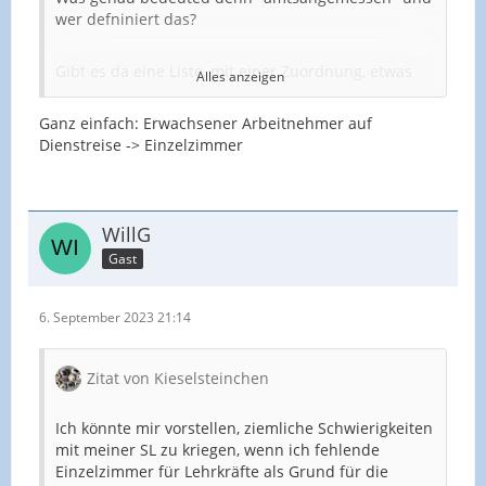
wer defniniert das?
Gibt es da eine Liste, mit einer Zuordnung, etwas
Alles anzeigen
so?
A12 -> 3 Sterne
Ganz einfach: Erwachsener Arbeitnehmer auf
Dienstreise -> Einzelzimmer
A13 -> 3 Sterne
A14 -> 3 Sterne
WillG
Gast
A15 -> 4 Sterne
6. September 2023 21:14
A16 -> 5 Sterne
Zitat von Kieselsteinchen
Ich könnte mir vorstellen, ziemliche Schwierigkeiten
mit meiner SL zu kriegen, wenn ich fehlende
Einzelzimmer für Lehrkräfte als Grund für die