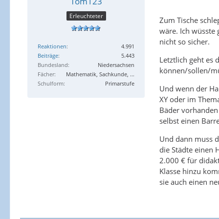
Tom123
Erleuchteter
Zum Tische schlep
wäre. Ich wüsste 
nicht so sicher.
Reaktionen
4.991
Beiträge
5.443
Letztlich geht es
Bundesland
Niedersachsen
können/sollen/m
Fächer
Mathematik, Sachkunde, ...
Schulform
Primarstufe
Und wenn der Haus
XY oder im Thema 
Bäder vorhanden s
selbst einen Barr
Und dann muss di
die Städte einen 
2.000 € für didak
Klasse hinzu kom
sie auch einen ne