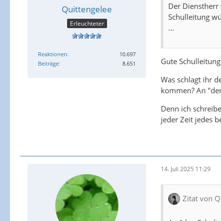
Der Dienstherr 
Quittengelee
Schulleitung w
Erleuchteter
...
Reaktionen
10.697
Gute Schulleitung 
Beiträge
8.651
Was schlagt ihr d
kommen? An "den S
Denn ich schreibe
jeder Zeit jedes b
14. Juli 2025 11:29
Zitat von Q