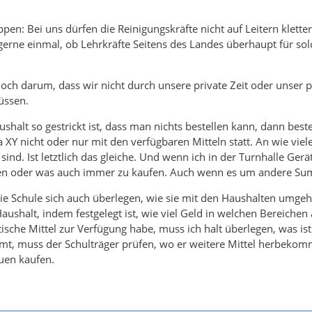
pen: Bei uns dürfen die Reinigungskräfte nicht auf Leitern kletter
gerne einmal, ob Lehrkräfte Seitens des Landes überhaupt für so
 doch darum, dass wir nicht durch unsere private Zeit oder unser 
üssen.
halt so gestrickt ist, dass man nichts bestellen kann, dann beste
XY nicht oder nur mit den verfügbaren Mitteln statt. An wie viel
ind. Ist letztlich das gleiche. Und wenn ich in der Turnhalle Ger
en oder was auch immer zu kaufen. Auch wenn es um andere Summe 
e Schule sich auch überlegen, wie sie mit den Haushalten umgeh
Haushalt, indem festgelegt ist, wie viel Geld in welchen Bereich
tische Mittel zur Verfügung habe, muss ich halt überlegen, was i
mt, muss der Schulträger prüfen, wo er weitere Mittel herbekom
uen kaufen.