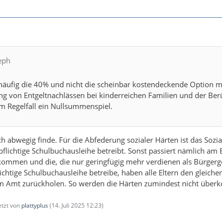
eph
häufig die 40% und nicht die scheinbar kostendeckende Option mi
g von Entgeltnachlässen bei kinderreichen Familien und der Berü
m Regelfall ein Nullsummenspiel.
h abwegig finde. Für die Abfederung sozialer Härten ist das Sozia
pflichtige Schulbuchausleihe betreibt. Sonst passiert nämlich am
bekommen und die, die nur geringfügig mehr verdienen als Bürge
lichtige Schulbuchausleihe betreibe, haben alle Eltern den gleich
im Amt zurückholen. So werden die Härten zumindest nicht überk
letzt von
plattyplus
(
14. Juli 2025 12:23
)