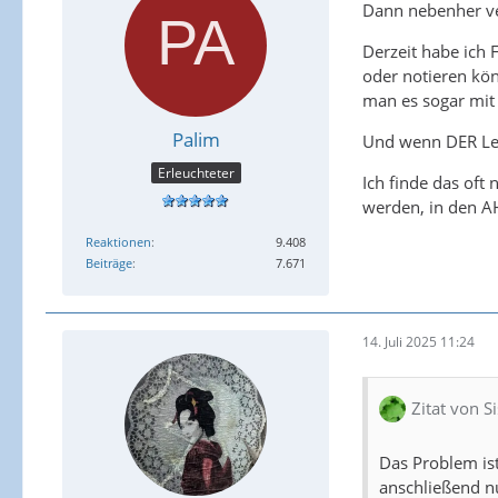
Dann nebenher ver
Derzeit habe ich 
oder notieren kön
man es sogar mit 
Palim
Und wenn DER Lese
Erleuchteter
Ich finde das oft 
werden, in den AH
Reaktionen
9.408
Beiträge
7.671
14. Juli 2025 11:24
Zitat von 
Das Problem ist
anschließend nu