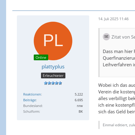
14. Juli 2025 11:46
Zitat von S
Dass man hier 
Querfinanzierun
Online
Leihverfahren i
plattyplus
Erleuchteter
Wobei ich das auc
Verein die kosten
Reaktionen
5.222
alles verbilligt 
Beiträge
6.695
ich eine kostenpf
Bundesland
nrw
sich das Geld be
Schulform
BK
Einmal editiert, zu