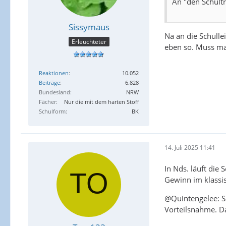
An "den Schultr
Sissymaus
Na an die Schulle
Erleuchteter
eben so. Muss ma
Reaktionen
10.052
Beiträge
6.828
Bundesland
NRW
Fächer
Nur die mit dem harten Stoff
Schulform
BK
14. Juli 2025 11:41
In Nds. läuft die
Gewinn im klassi
@Quintengelee: Sa
Vorteilsnahme. Da