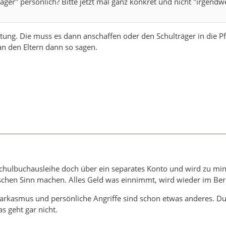
äger" persönlich? Bitte jetzt mal ganz konkret und nicht "irgendw
itung. Die muss es dann anschaffen oder den Schulträger in die 
n den Eltern dann so sagen.
 Schulbuchausleihe doch über ein separates Konto und wird zu m
schen Sinn machen. Alles Geld was einnimmt, wird wieder im Be
rkasmus und persönliche Angriffe sind schon etwas anderes. Du u
s geht gar nicht.