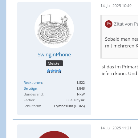
14. Juli 2025 10:49
Zitat von P
Sobald man neue
mit mehreren Ki
SwinginPhone
Meister
Ist das im Primar
liefern kann. Und
Reaktionen
1.822
Beiträge
1.848
Bundesland
NRW
Fächer
u. a. Physik
Schulform
Gymnasium (OBAS)
14. Juli 2025 11:21