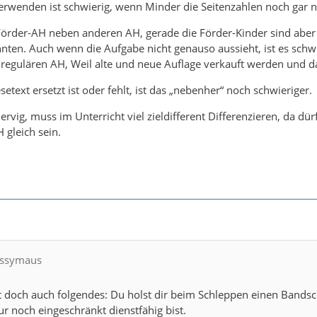
wenden ist schwierig, wenn Minder die Seitenzahlen noch gar ni
Förder-AH neben anderen AH, gerade die Förder-Kinder sind aber ni
nten. Auch wenn die Aufgabe nicht genauso aussieht, ist es schwi
regulären AH, Weil alte und neue Auflage verkauft werden und da
text ersetzt ist oder fehlt, ist das „nebenher“ noch schwieriger.
nervig, muss im Unterricht viel zieldifferent Differenzieren, da dürf
 gleich sein.
Sissymaus
 doch auch folgendes: Du holst dir beim Schleppen einen Bandsch
r noch eingeschränkt dienstfähig bist.